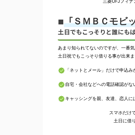
三菱UFJフィ
「
ＳＭＢＣモビ
■
土日でもこっそりと
誰にも
あまり知られてないのですが、一番気
土日祝でもこっそり借りる事が出来ま
「ネットとメール」だけで申込み
自宅・会社などへの電話確認がな
キャッシングを親、友達、恋人に
スマホだけ
土日に借