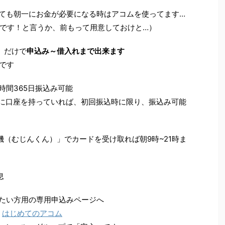
しても朝一にお金が必要になる時はアコムを使ってます…
です！と言うか、前もって用意しておけと…）
」だけで
申込み～借入れまで出来ます
です
時間365日振込み可能
行に口座を持っていれば、初回振込時に限り、振込み可能
機（むじんくん）」でカードを受け取れば
朝9時~21時ま
息
たい方用の専用申込みページへ
はじめてのアコム