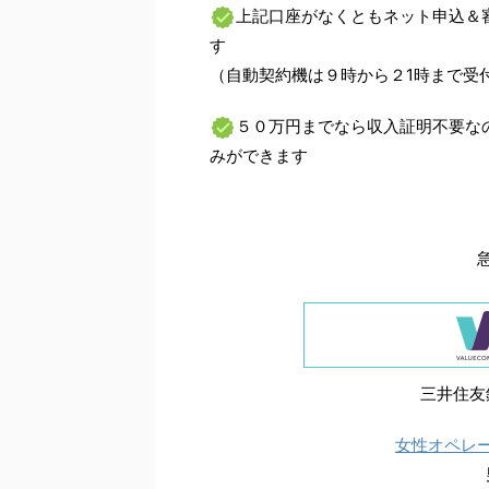
上記口座がなくともネット申込＆
す
（自動契約機は９時から２1時まで受
５０万円までなら収入証明不要な
みができます
三井住友
女性オペレ