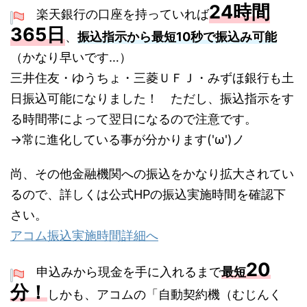
24時間
楽天銀行の口座を持っていれば
365日
、
振込指示から最短10秒で振込み可能
（かなり早いです…）
三井住友・ゆうちょ・三菱ＵＦＪ・みずほ銀行も土
日振込可能になりました！ ただし、振込指示をす
る時間帯によって翌日になるので注意です。
→常に進化している事が分かります('ω')ノ
尚、その他金融機関への振込をかなり拡大されてい
るので、詳しくは公式HPの振込実施時間を確認下
さい。
アコム振込実施時間詳細へ
20
申込みから現金を手に入れるまで
最短
分！
しかも、アコムの「自動契約機（むじんく