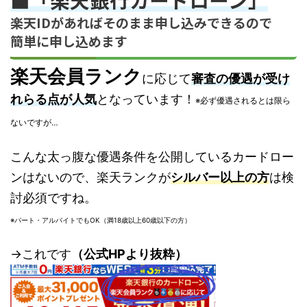
楽天IDがあればそのまま申し込みできるので
簡単に申し込めます
楽天会員ランク
に応じて
審査の優遇が受け
れらる点が人気
となっています！
※必ず優遇されるとは限ら
ないですが…
こんな太っ腹な優遇条件を公開しているカードロー
ンはないので、楽天ランクが
シルバー以上の方
は検
討必須ですね。
※パート・アルバイトでもOK（満18歳以上60歳以下の方）
→これです
（公式HPより抜粋）