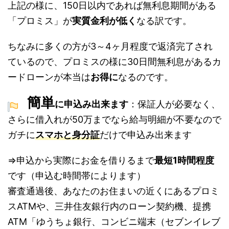
上記の様に、150日以内であれば無利息期間がある
「プロミス」が
実質金利が低く
なる訳です。
ちなみに多くの方が3～4ヶ月程度で返済完了され
ているので、プロミスの様に30日間無利息があるカ
ードローンが本当は
お得に
なるのです。
簡単
に申込み出来ます
：保証人が必要なく、
さらに借入れが50万までなら給与明細が不要なので
ガチに
スマホと身分証
だけで申込み出来ます
⇒申込から実際にお金を借りるまで
最短1時間程度
です
（申込む時間帯によります）
審査通過後、あなたのお住まいの近くにあるプロミ
スATMや、三井住友銀行内のローン契約機、提携
ATM「ゆうちょ銀行、コンビニ端末（セブンイレブ