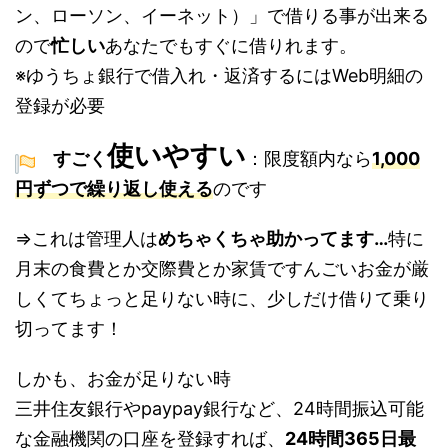
ン、ローソン、イーネット）」で借りる事が出来る
ので
忙しい
あなたでもすぐに借りれます。
※ゆうちょ銀行で借入れ・返済するにはWeb明細の
登録が必要
使いやすい
すごく
：限度額内なら
1,000
円ずつで繰り返し使える
のです
⇒これは管理人は
めちゃくちゃ助かってます…
特に
月末の食費とか交際費とか家賃ですんごいお金が厳
しくてちょっと足りない時に、少しだけ借りて乗り
切ってます！
しかも、お金が足りない時
三井住友銀行やpaypay銀行など、24時間振込可能
な金融機関の口座を登録すれば、
24時間365日最